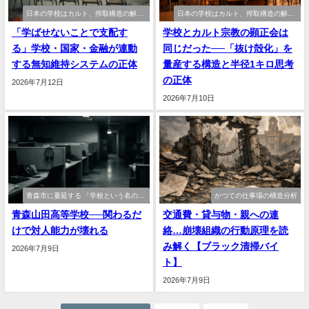
日本の学校はカルト、搾取構造の解
日本の学校はカルト、搾取構造の解
剖、大学進学、奨学金
剖、大学進学、奨学金
「学ばせないことで支配す
学校とカルト宗教の顕正会は
る」学校・国家・金融が連動
同じだった──「抜け殻化」を
する無知維持システムの正体
量産する構造と半径1キロ思考
の正体
2026年7月12日
2026年7月10日
青森市に蔓延する 「学校という名のカ
かつての仕事場の構造分析
ルトOS」構造
青森山田高等学校──関わるだ
交通費・貸与物・親への連
けで対人能力が壊れる
絡…崩壊組織の行動原理を読
み解く【ブラック清掃バイ
2026年7月9日
ト】
2026年7月9日