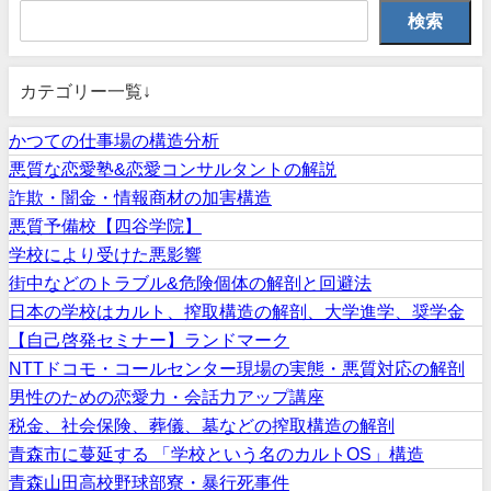
検索
カテゴリー一覧↓
かつての仕事場の構造分析
悪質な恋愛塾&恋愛コンサルタントの解説
詐欺・闇金・情報商材の加害構造
悪質予備校【四谷学院】
学校により受けた悪影響
街中などのトラブル&危険個体の解剖と回避法
日本の学校はカルト、搾取構造の解剖、大学進学、奨学金
【自己啓発セミナー】ランドマーク
NTTドコモ・コールセンター現場の実態・悪質対応の解剖
男性のための恋愛力・会話力アップ講座
税金、社会保険、葬儀、墓などの搾取構造の解剖
青森市に蔓延する 「学校という名のカルトOS」構造
青森山田高校野球部寮・暴行死事件