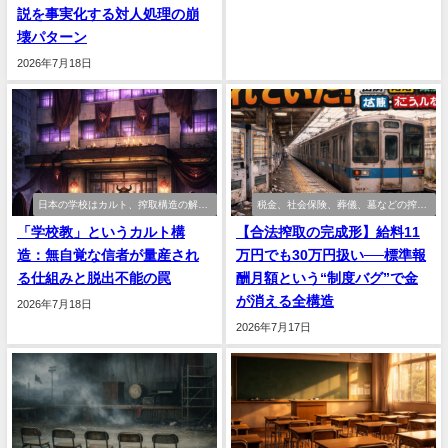
説を事実化する対人処理の崩
壊パターン
2026年7月18日
日本の学校はカルト、搾取構造の解
税金、社会保険、葬儀、墓などの搾取
剖、大学進学、奨学金
構造の解剖
「学校教」というカルト構
【合法搾取の完成形】給料11
造：無自覚な信者が量産され
万円でも30万円扱い──標準報
る仕組みと脱出不能の罠
酬月額という“制度バグ”で金
が消える全構造
2026年7月18日
2026年7月17日