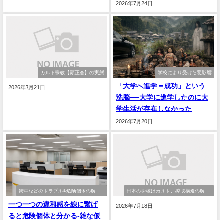
2026年7月24日
カルト宗教【顕正会】の実態
学校により受けた悪影響
「大学へ進学＝成功」という
2026年7月21日
洗脳──大学に進学したのに大
学生活が存在しなかった
2026年7月20日
街中などのトラブル&危険個体の解剖
日本の学校はカルト、搾取構造の解
と回避法
剖、大学進学、奨学金
一つ一つの違和感を線に繋げ
2026年7月18日
ると危険個体と分かる-雑な仮